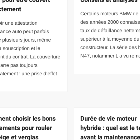
ctement
Certains moteurs BMW de l
des années 2000 connaiss
r une attestation
taux de défaillance nettem
ance auto peut parfois
supérieur à la moyenne du
e plusieurs jours, même
constructeur. La série des 
a souscription et le
N47, notamment, a vu rem
t du contrat. La couverture
arre pas toujours
tement : une prise d’effet
nt choisir les bons
Durée de vie moteur
ements pour rouler
hybride : quel est le
eige et verglas
avant la maintenance