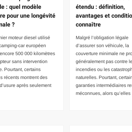
le : quel modèle
étendu : définition,
ire pour une longévité
avantages et conditi
ale ?
connaître
ier moteur diesel utilisé
Malgré l’obligation légale
 camping-car européen
d’assurer son véhicule, la
 encore 500 000 kilomètres
couverture minimale ne pr
teur sans intervention
généralement pas contre le 
. Pourtant, certains
incendies ou les catastrop
s récents montrent des
naturelles. Pourtant, certai
 d’usure après seulement
garanties intermédiaires re
méconnues, alors qu’elles