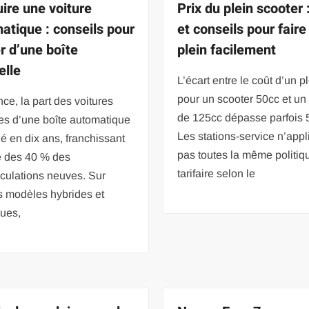
ire une voiture
Prix du plein scooter :
atique : conseils pour
et conseils pour faire
r d’une boîte
plein facilement
lle
L’écart entre le coût d’un p
pour un scooter 50cc et u
ce, la part des voitures
de 125cc dépasse parfois 
es d’une boîte automatique
Les stations-service n’appl
é en dix ans, franchissant
pas toutes la même politiq
e des 40 % des
tarifaire selon le
culations neuves. Sur
s modèles hybrides et
ques,