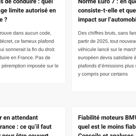
s de conduire : quel
Norme Euro 7 : en qu
âge limite autorisé en
consiste-t-elle et que
e ?
impact sur l’automobi
trouve dans aucun code,
Des chiffres bruts, sans fard
décret, ce fameux plafond
partir de 2025, tout nouve
ui sonnerait la fin du droit
véhicule lancé sur le marc
duire en France. Pas de
européen devra satisfaire 
e péremption imposée sur le
plafonds d’émissions plus 
y compris pour certains
r en attendant
Fiabilité moteurs BM
rance : ce qu’il faut
quel est le moins fiab
r pour être couvert
Conseils et analyses