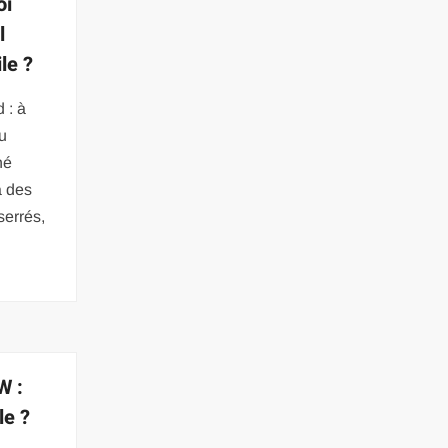
oi
l
le ?
 : à
au
hé
à des
serrés,
W :
le ?