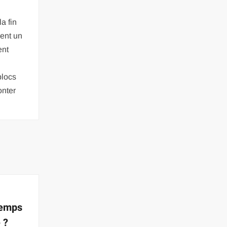
a fin
ent un
ent
blocs
onter
 temps
 ?