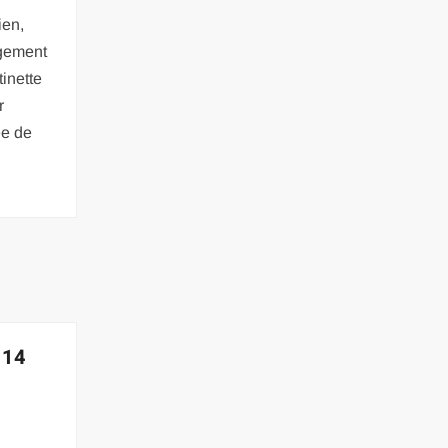
ien,
ngement
tinette
r
ée de
 14