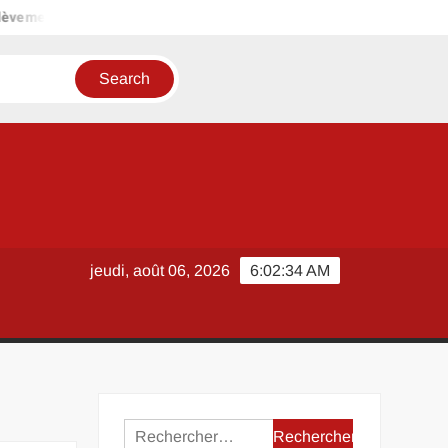
t ?
Comment savoir si une date est en semaine paire ou impai
jeudi, août 06, 2026
6:02:35 AM
Rechercher :