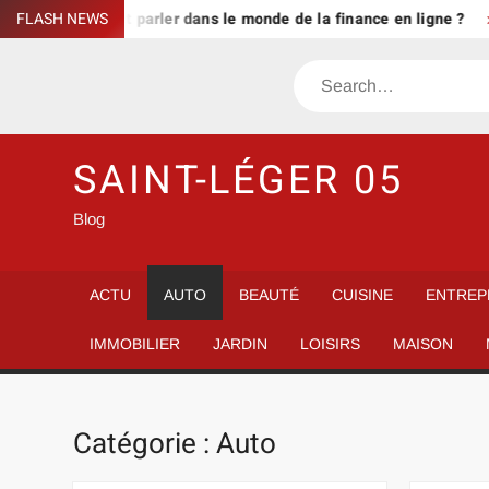
Skip
it autant parler dans le monde de la finance en ligne ?
FLASH NEWS
Comm
to
content
Search
SAINT-LÉGER 05
Blog
ACTU
AUTO
BEAUTÉ
CUISINE
ENTREP
IMMOBILIER
JARDIN
LOISIRS
MAISON
Catégorie :
Auto