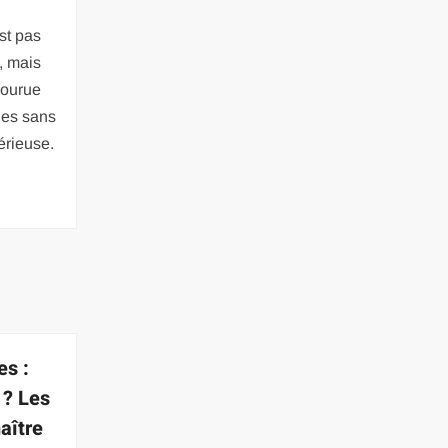
st pas
, mais
courue
des sans
érieuse.
es :
 ? Les
aître