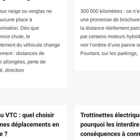
sur neige ou verglas ne
300 000 kilomètres : ce n’e
aucune place à
une promesse de brochure
ximation. Dès que
la distance réellement par
ence chute, le
par certains moteurs hybri
tement du véhicule change
voir l’ombre d’une panne s
ement : distances de
Pourtant, sur les parkings,
e allongées, perte de
é, direction
ou VTC : quel choisir
Trottinettes électriqu
mes déplacements en
pourquoi les interdire
e ?
conséquences à conn