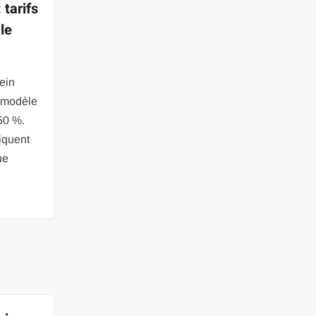
 tarifs
 le
lein
n modèle
50 %.
iquent
ue