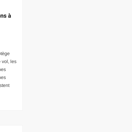
ons à
otège
vol, les
hes
nes
stent