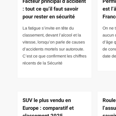
Facteur principal d’accident
Permi
: tout ce qu’il faut savoir
est l’
pour rester en sécurité
Franc
La fatigue s’invite en tête du
On ne 
classement, devant l’alcool et la
aucun 
vitesse, lorsqu’on parle de causes
d’âge q
d’accidents mortels sur autoroute.
de con
C’est ce que confirment les chiffres
date d
récents de la Sécurité
SUV le plus vendu en
Roule
Europe : comparatif et
l’assu
classement 2025
savoi