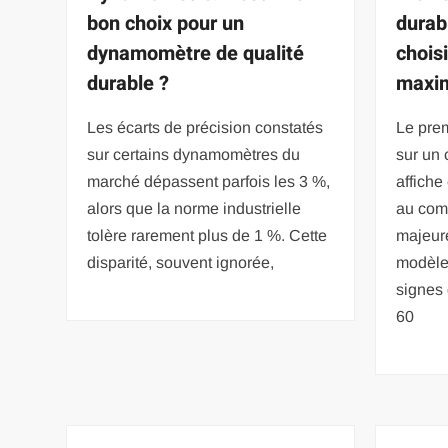
bon choix pour un
durab
dynamomètre de qualité
chois
durable ?
maxim
Les écarts de précision constatés
Le prem
sur certains dynamomètres du
sur un
marché dépassent parfois les 3 %,
affiche
alors que la norme industrielle
au comp
tolère rarement plus de 1 %. Cette
majeure
disparité, souvent ignorée,
modèle
signes
60