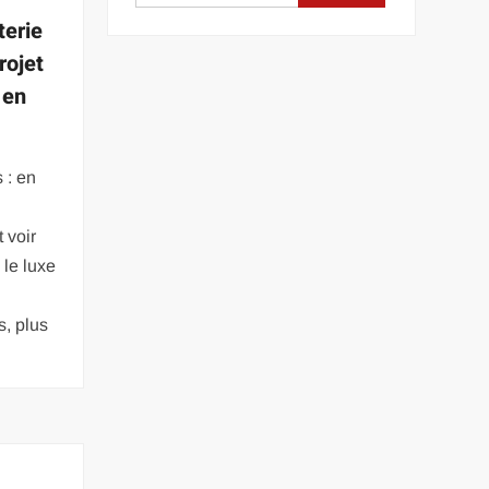
terie
rojet
 en
 : en
 voir
 le luxe
s, plus